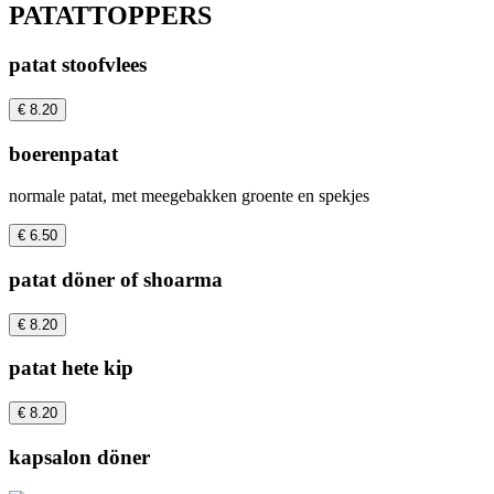
PATATTOPPERS
patat stoofvlees
€ 8.20
boerenpatat
normale patat, met meegebakken groente en spekjes
€ 6.50
patat döner of shoarma
€ 8.20
patat hete kip
€ 8.20
kapsalon döner