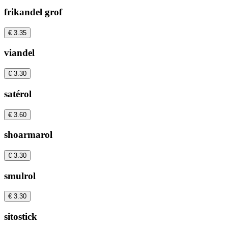
frikandel grof
€ 3.35
viandel
€ 3.30
satérol
€ 3.60
shoarmarol
€ 3.30
smulrol
€ 3.30
sitostick