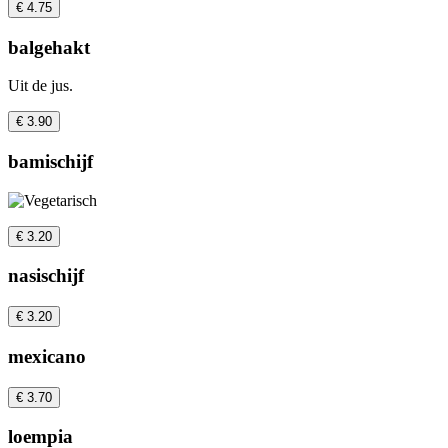
€ 4.75
balgehakt
Uit de jus.
€ 3.90
bamischijf
€ 3.20
nasischijf
€ 3.20
mexicano
€ 3.70
loempia