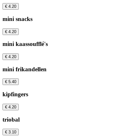
€ 4.20
mini snacks
€ 4.20
mini kaassoufflé's
€ 4.20
mini frikandellen
€ 5.40
kipfingers
€ 4.20
triobal
€ 3.10