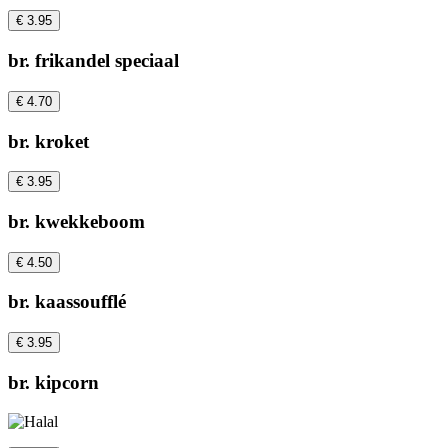
€ 3.95
br. frikandel speciaal
€ 4.70
br. kroket
€ 3.95
br. kwekkeboom
€ 4.50
br. kaassoufflé
€ 3.95
br. kipcorn