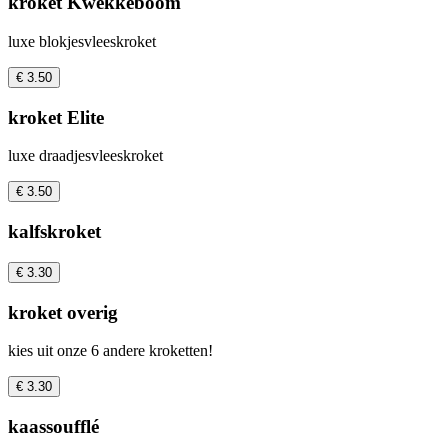
kroket Kwekkeboom
luxe blokjesvleeskroket
€ 3.50
kroket Elite
luxe draadjesvleeskroket
€ 3.50
kalfskroket
€ 3.30
kroket overig
kies uit onze 6 andere kroketten!
€ 3.30
kaassoufflé