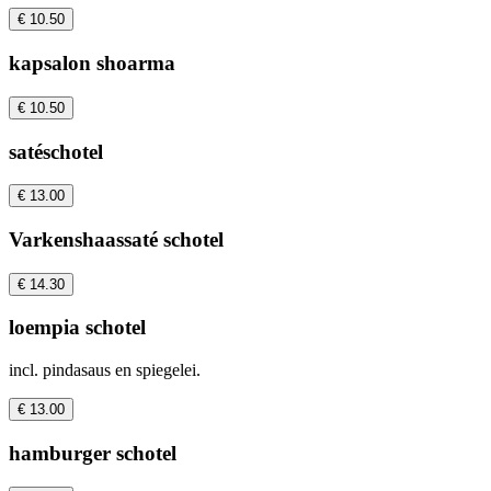
€ 10.50
kapsalon shoarma
€ 10.50
satéschotel
€ 13.00
Varkenshaassaté schotel
€ 14.30
loempia schotel
incl. pindasaus en spiegelei.
€ 13.00
hamburger schotel