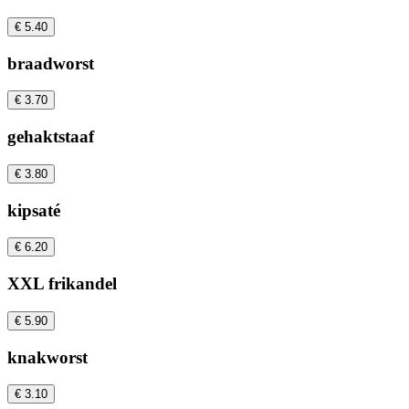
€ 5.40
braadworst
€ 3.70
gehaktstaaf
€ 3.80
kipsaté
€ 6.20
XXL frikandel
€ 5.90
knakworst
€ 3.10