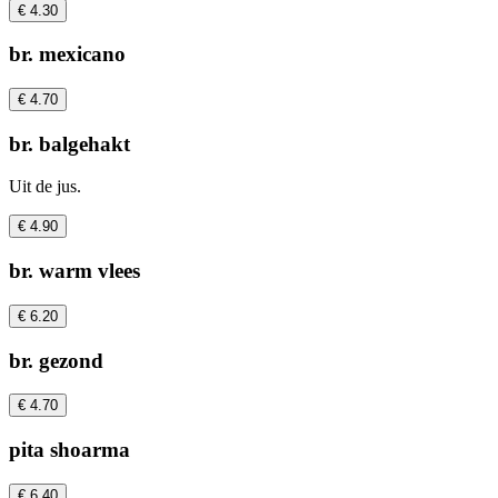
€ 4.30
br. mexicano
€ 4.70
br. balgehakt
Uit de jus.
€ 4.90
br. warm vlees
€ 6.20
br. gezond
€ 4.70
pita shoarma
€ 6.40