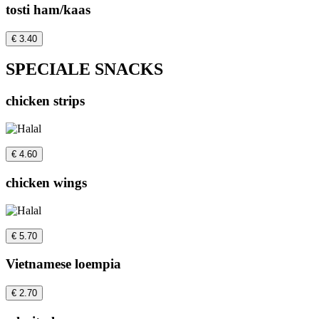
tosti ham/kaas
€ 3.40
SPECIALE SNACKS
chicken strips
€ 4.60
chicken wings
€ 5.70
Vietnamese loempia
€ 2.70