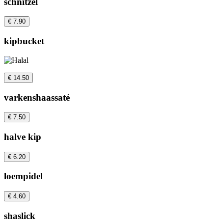
schnitzel
€ 7.90
kipbucket
€ 14.50
varkenshaassaté
€ 7.50
halve kip
€ 6.20
loempidel
€ 4.60
shaslick