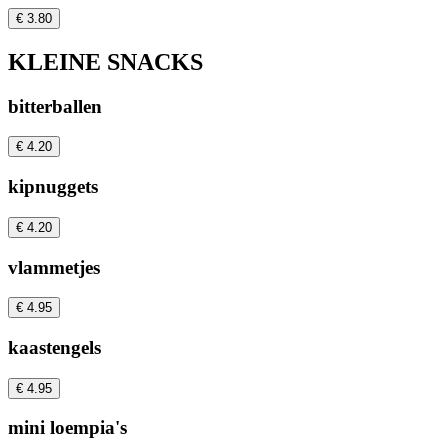
€ 3.80
KLEINE SNACKS
bitterballen
€ 4.20
kipnuggets
€ 4.20
vlammetjes
€ 4.95
kaastengels
€ 4.95
mini loempia's