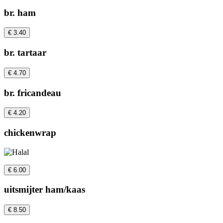
br. ham
€ 3.40
br. tartaar
€ 4.70
br. fricandeau
€ 4.20
chickenwrap
€ 6.00
uitsmijter ham/kaas
€ 8.50