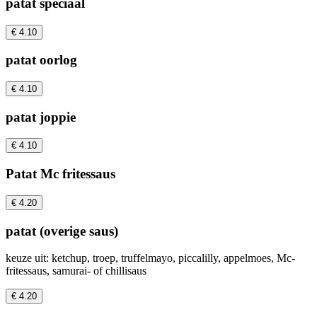
patat speciaal
€ 4.10
patat oorlog
€ 4.10
patat joppie
€ 4.10
Patat Mc fritessaus
€ 4.20
patat (overige saus)
keuze uit: ketchup, troep, truffelmayo, piccalilly, appelmoes, Mc-
fritessaus, samurai- of chillisaus
€ 4.20