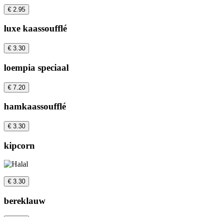
€ 2.95
luxe kaassoufflé
€ 3.30
loempia speciaal
€ 7.20
hamkaassoufflé
€ 3.30
kipcorn
€ 3.30
bereklauw