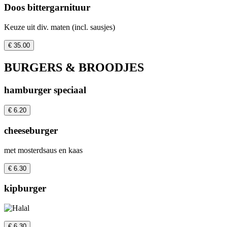
Doos bittergarnituur
Keuze uit div. maten (incl. sausjes)
€ 35.00
BURGERS & BROODJES
hamburger speciaal
€ 6.20
cheeseburger
met mosterdsaus en kaas
€ 6.30
kipburger
€ 6.30