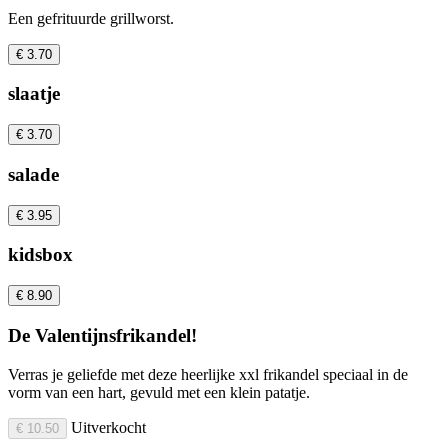
Een gefrituurde grillworst.
€ 3.70
slaatje
€ 3.70
salade
€ 3.95
kidsbox
€ 8.90
De Valentijnsfrikandel!
Verras je geliefde met deze heerlijke xxl frikandel speciaal in de
vorm van een hart, gevuld met een klein patatje.
Uitverkocht
€ 10.50