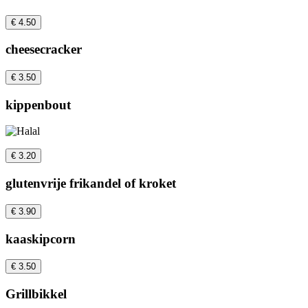
€ 4.50
cheesecracker
€ 3.50
kippenbout
€ 3.20
glutenvrije frikandel of kroket
€ 3.90
kaaskipcorn
€ 3.50
Grillbikkel